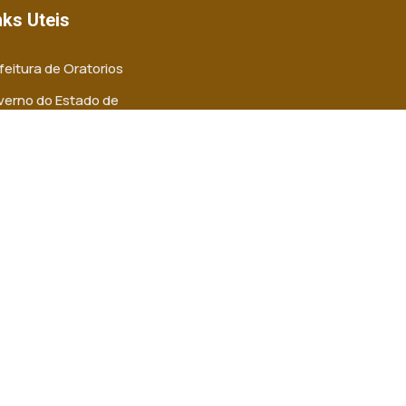
nks Uteis
feitura de Oratorios
erno do Estado de
nas
-MG
-MG