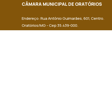
CÂMARA MUNICIPAL DE ORATÓRIOS
Endereço: Rua Antônio Guimarães, 601, Centro.
Oratórios/MG - Cep 35.439-000.
Email: cmoratorios@hotmail.com
Telefone: (31) 92002-7586 / (31) 92002-7591
Horário de Funcionamento: Segunda a Sexta das 7h
13h às 16h30.
Dia e horários das sessões: Terças-feiras, a partir 