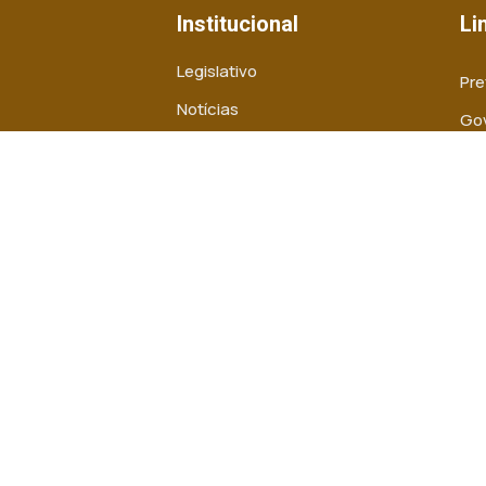
Institucional
Li
Legislativo
Pre
Notícias
Gov
Transparência
Mi
Mapa do Site
TJ
MP
30 às 11h30 e das
das 18:00h.