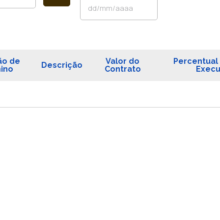
ão de
Valor do
Percentual 
Descrição
ino
Contrato
Execu