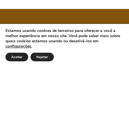
CÂMARA MUNICIPAL DE ORATÓRIOS
Estamos usando cookies de terceiros para oferecer a você a
melhor experiência em nosso site. Você pode saber mais sobre
quais cookies estamos usando ou desativá-los em
configurações
.
Endereço: Rua Antônio Guimarães, 601, Centro.
Oratórios/MG - Cep 35.439-000. Email:
Aceitar
Rejeitar
cmoratorios@hotmail.com Telefone: (31) 92002-7586 / (31)
92002-7591 Horário de Funcionamento: Segunda a Sexta das
7h30 às 11h30 e das 13h às 16h30. Dia e horários das sessões:
Terças-feiras, a partir das 18:00h.
Institucional
Legislativo
Notícias