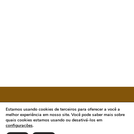
CÂMARA MUNICIPAL DE ORATÓRIOS
Estamos usando cookies de terceiros para oferecer a você a
melhor experiência em nosso site. Você pode saber mais sobre
quais cookies estamos usando ou desativá-los em
configurações
.
Endereço: Rua Antônio Guimarães, 601, Centro.