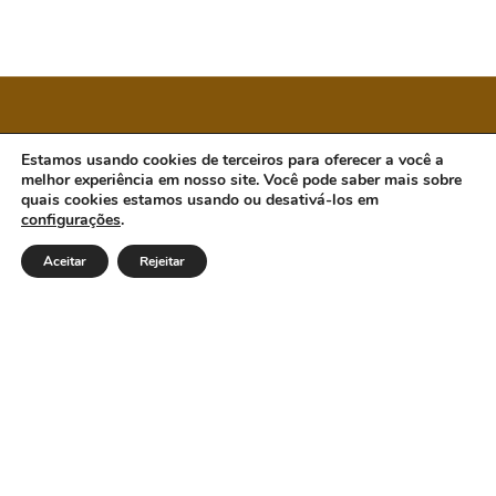
CÂMARA MUNICIPAL DE ORATÓRIOS
Estamos usando cookies de terceiros para oferecer a você a
melhor experiência em nosso site. Você pode saber mais sobre
quais cookies estamos usando ou desativá-los em
configurações
.
Endereço: Rua Antônio Guimarães, 601, Centro.
Oratórios/MG - Cep 35.439-000. Email:
Aceitar
Rejeitar
cmoratorios@hotmail.com Telefone: (31) 92002-7586 / (31)
92002-7591 Horário de Funcionamento: Segunda a Sexta das
7h30 às 11h30 e das 13h às 16h30. Dia e horários das sessões:
Terças-feiras, a partir das 18:00h.
Institucional
Legislativo