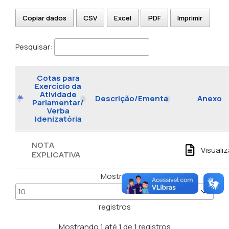
Copiar dados
CSV
Excel
PDF
Imprimir
Pesquisar:
Cotas para
Exercício da
Atividade
Descrição/Ementa
Anexo
Parlamentar/
Verba
Idenizatória
NOTA
Visualiz
EXPLICATIVA
Mostrar
registros
Mostrando 1 até 1 de 1 registros