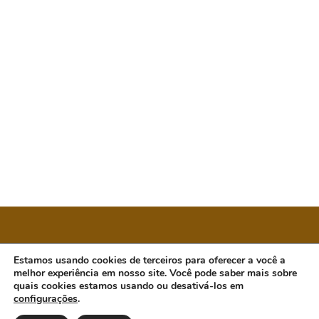
CÂMARA MUNICIPAL DE ORATÓRIOS
Estamos usando cookies de terceiros para oferecer a você a
melhor experiência em nosso site. Você pode saber mais sobre
quais cookies estamos usando ou desativá-los em
configurações
.
Endereço: Rua Antônio Guimarães, 601, Centro.