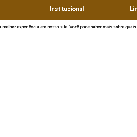
Institucional
Li
Legislativo
Pre
a melhor experiência em nosso site. Você pode saber mais sobre quais
Notícias
Gov
Transparência
Mi
Mapa do Site
TJ
MP
30 às 11h30 e das
das 18:00h.