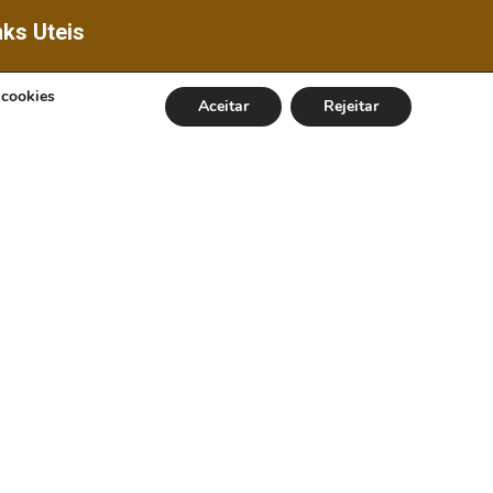
nks Uteis
feitura de Oratorios
 cookies
Aceitar
Rejeitar
erno do Estado de
nas
-MG
-MG