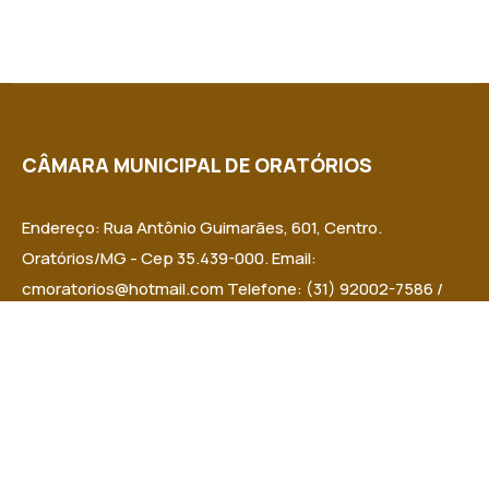
CÂMARA MUNICIPAL DE ORATÓRIOS
Endereço: Rua Antônio Guimarães, 601, Centro.
Oratórios/MG - Cep 35.439-000. Email:
cmoratorios@hotmail.com Telefone: (31) 92002-7586 /
(31) 92002-7591 Horário de Funcionamento: Segunda a
Sexta das 7h30 às 11h30 e das 13h às 16h30. Dia e horários
das sessões: Terças-feiras, a partir das 18:00h.
Institucional
Legislativo