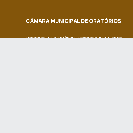
CÂMARA MUNICIPAL DE ORATÓRIOS
Endereço: Rua Antônio Guimarães, 601, Centro.
Oratórios/MG - Cep 35.439-000.
Email: cmoratorios@hotmail.com
Telefone: (31) 92002-7586 / (31) 92002-7591
Horário de Funcionamento: Segunda a Sexta das 7h
13h às 16h30.
Dia e horários das sessões: Terças-feiras, a partir 