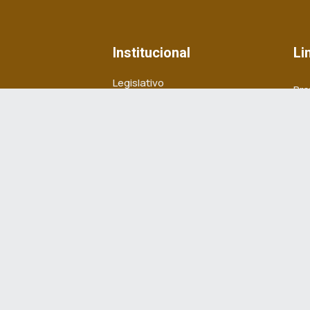
Institucional
Li
Legislativo
Pre
Notícias
Gov
Transparência
Mi
Mapa do Site
TJ
MP
30 às 11h30 e das
das 18:00h.