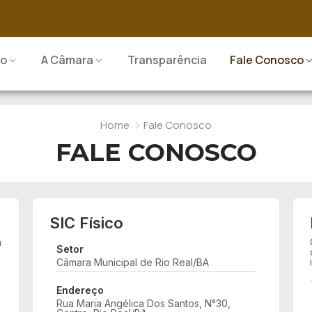
io
A Câmara
Transparência
Fale Conosco
Home
Fale Conosco
FALE CONOSCO
SIC Físico
à
Setor
Câmara Municipal de Rio Real/BA
Endereço
Rua Maria Angélica Dos Santos, N°30,