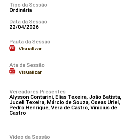
Tipo da Sessão
Ordinária
Data da Sessão
22/04/2026
Pauta da Sessão
Visualizar
Ata da Sessão
Visualizar
Vereadores Presentes
Alysson Contarini, Elias Texeira, João Batista,
Estamos usando cookies de terceiros para oferecer a você a
Juceli Texeira, Márcio de Souza, Oseas Uriel,
melhor experiência em nosso site. Você pode saber mais
Pedro Henrique, Vera de Castro, Vinicius de
Castro
sobre quais cookies estamos usando ou desativá-los em
configurações
.
Aceitar
Rejeitar
Video da Sessão