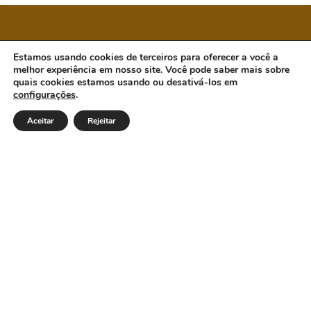
CÂMARA MUNICIPAL DE ORATÓRIOS
Estamos usando cookies de terceiros para oferecer a você a
melhor experiência em nosso site. Você pode saber mais sobre
quais cookies estamos usando ou desativá-los em
configurações
.
Endereço: Rua Antônio Guimarães, 601, Centro.
Oratórios/MG - Cep 35.439-000. Email:
Aceitar
Rejeitar
cmoratorios@hotmail.com Telefone: (31) 92002-7586 /
(31) 92002-7591 Horário de Funcionamento: Segunda a
Sexta das 7h30 às 11h30 e das 13h às 16h30. Dia e horários
das sessões: Terças-feiras, a partir das 18:00h.
Institucional
Legislativo
Notícias
Transparência